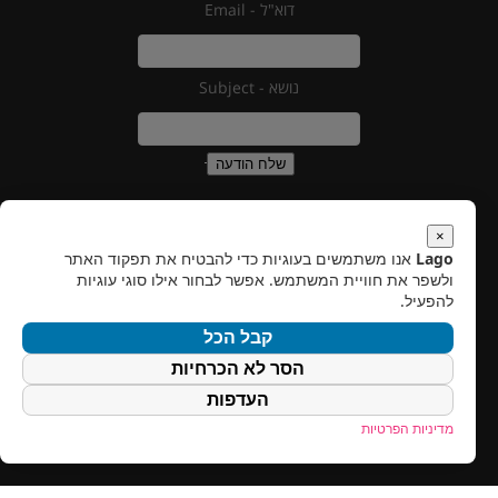
דוא"ל - Email
נושא - Subject
שלח הודעה
×
Lago
אנו משתמשים בעוגיות כדי להבטיח את תפקוד האתר
עלינו
ולשפר את חוויית המשתמש. אפשר לבחור אילו סוגי עוגיות
צור איתנו קשר
להפעיל.
שמור על קשר
קבל הכל
לאגו תוכנה בע"מ
הסר לא הכרחיות
דוא"ל :
info@lago.co.il
העדפות
כתובת : בן גוריון 22 כניסה ב , הרצליה
מדיניות הפרטיות
Open in Google Maps