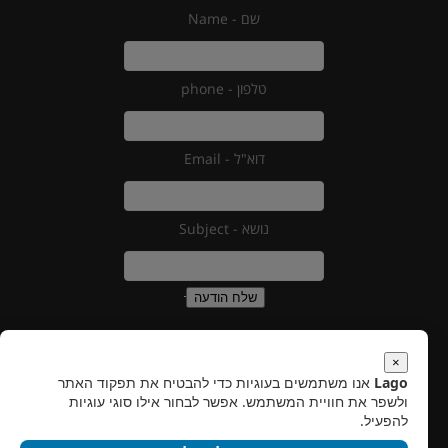
שם - Name
טלפון - phone
דוא"ל - Email
נושא - Subject
שלח הודעה
×
Lago
אנו משתמשים בעוגיות כדי להבטיח את תפקוד האתר
עלינו
ולשפר את חוויית המשתמש. אפשר לבחור אילו סוגי עוגיות
צור איתנו קשר
להפעיל.